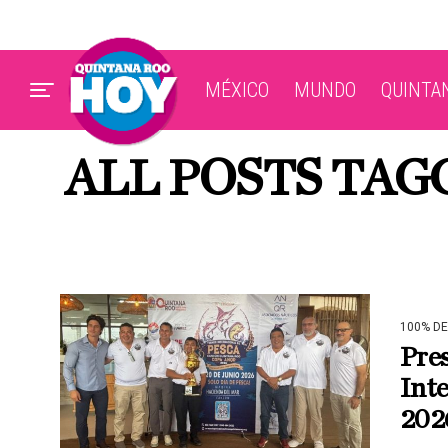
MÉXICO
MUNDO
QUINTA
ALL POSTS TA
100% D
Pres
Int
202