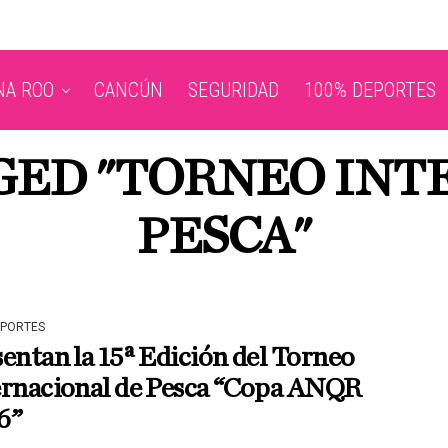
NA ROO
CANCÚN
SEGURIDAD
100% DEPORTES
GGED "TORNEO INT
PESCA"
EPORTES
entan la 15ª Edición del Torneo
ernacional de Pesca “Copa ANQR
6”