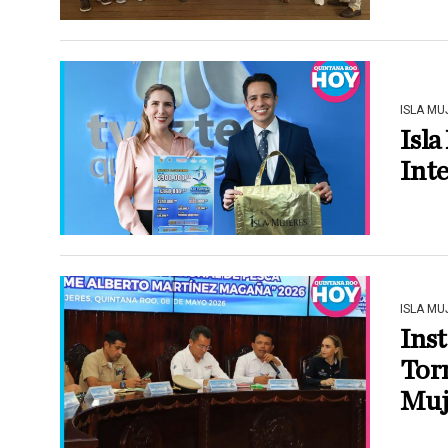
ISLA MU
Isla
Inte
ISLA MU
Inst
Torn
Muj