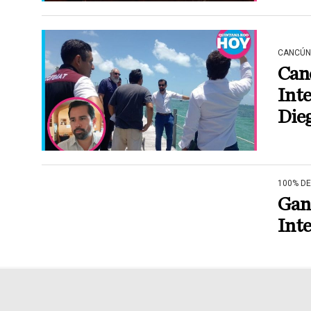
CANCÚN
Canc
Int
Dieg
100% D
Gan
Inte