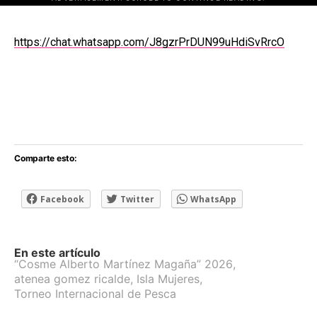
[adsforwp id="243463"]
https://chat.whatsapp.com/J8gzrPrDUN99uHdiSvRrcO
Comparte esto:
Facebook
Twitter
WhatsApp
En este artículo
“Cosme Alberto Martínez Magaña” 2026
,
atenea gomez ricalde
,
Isla Mujeres
,
Torneo Internacional de Pesca