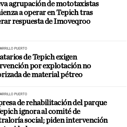
va agrupación de mototaxistas
enza a operar en Tepich tras
erar respuesta de Imoveqroo
CARRILLO PUERTO
atarios de Tepich exigen
rvención por explotación no
rizada de material pétreo
CARRILLO PUERTO
esa de rehabilitación del parque
epich ignora al comité de
raloría social; piden intervención