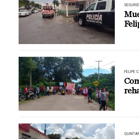
SEGURI
Muer
Feli
FELIPE 
Com
reha
QUINTA