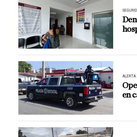
SEGURI
Denu
hosp
ALERTA
Oper
en 