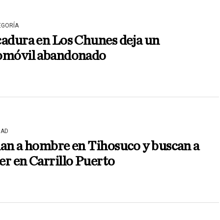
EGORÍA
cadura en Los Chunes deja un
omóvil abandonado
DAD
an a hombre en Tihosuco y buscan a
r en Carrillo Puerto