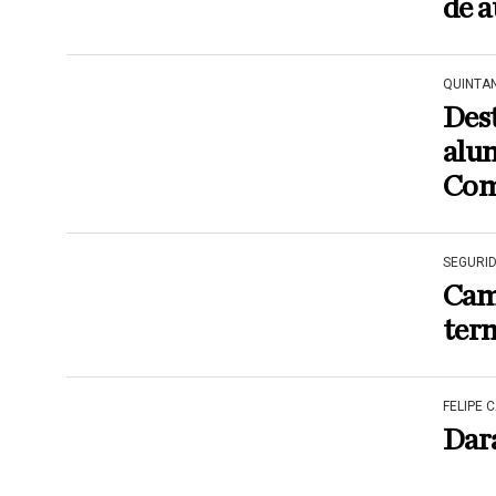
de a
QUINTA
Des
alum
Com
SEGURI
Camp
ter
FELIPE 
Dar