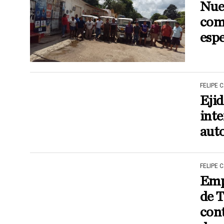
Nue
comi
esp
FELIPE 
Ejid
inte
auto
FELIPE 
Empr
de T
cont