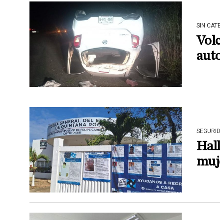
SIN CAT
Vol
aut
SEGURI
Hall
muje