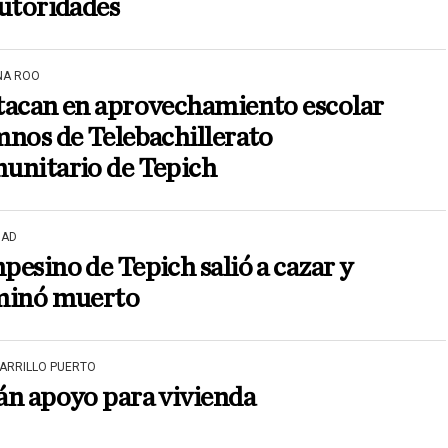
utoridades
NA ROO
tacan en aprovechamiento escolar
nos de Telebachillerato
unitario de Tepich
DAD
esino de Tepich salió a cazar y
minó muerto
CARRILLO PUERTO
án apoyo para vivienda