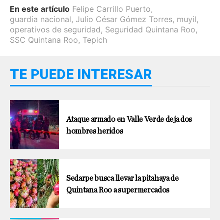
En este artículo
Felipe Carrillo Puerto
,
guardia nacional
,
Julio César Gómez Torres
,
muyil
,
operativos de seguridad
,
Seguridad Quintana Roo
,
SSC Quintana Roo
,
Tepich
TE PUEDE INTERESAR
Ataque armado en Valle Verde deja dos
hombres heridos
Sedarpe busca llevar la pitahaya de
Quintana Roo a supermercados