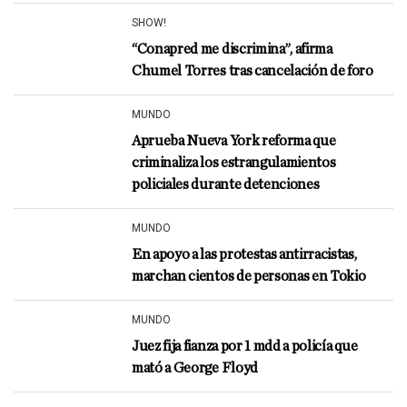
SHOW!
“Conapred me discrimina”, afirma
Chumel Torres tras cancelación de foro
MUNDO
Aprueba Nueva York reforma que
criminaliza los estrangulamientos
policiales durante detenciones
MUNDO
En apoyo a las protestas antirracistas,
marchan cientos de personas en Tokio
MUNDO
Juez fija fianza por 1 mdd a policía que
mató a George Floyd