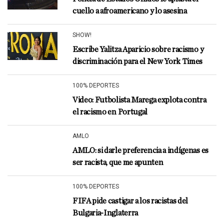
cuello a afroamericano y lo asesina
SHOW!
Escribe Yalitza Aparicio sobre racismo y
discriminación para el New York Times
100% DEPORTES
Video: Futbolista Marega explota contra
el racismo en Portugal
AMLO
AMLO: si darle preferencia a indígenas es
ser racista, que me apunten
100% DEPORTES
FIFA pide castigar a los racistas del
Bulgaria-Inglaterra