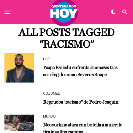
ALL POSTS TAGGED
"RACISMO"
LIKE
Paapa Essiedu enfrenta amenazas tras
ser elegido como Severus Snape
COZUMEL
Reprueba “racismo” de Pedro Joaquín
MUNDO
Neoyorkina ataca con botella a mujer; le
tira insultos racistas