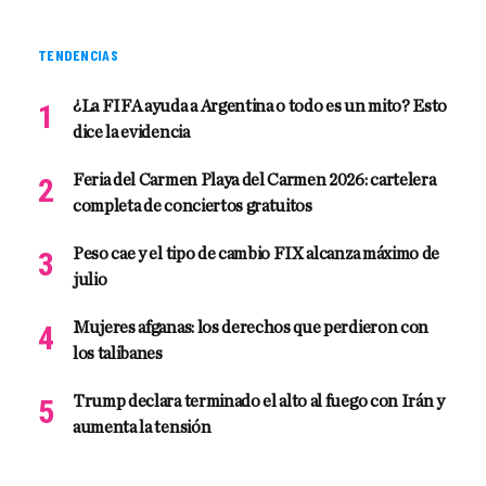
TENDENCIAS
¿La FIFA ayuda a Argentina o todo es un mito? Esto
dice la evidencia
Feria del Carmen Playa del Carmen 2026: cartelera
completa de conciertos gratuitos
Peso cae y el tipo de cambio FIX alcanza máximo de
julio
Mujeres afganas: los derechos que perdieron con
los talibanes
Trump declara terminado el alto al fuego con Irán y
aumenta la tensión