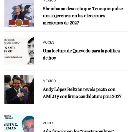
MÉXICO
Sheinbaum descarta que Trump impulse
una injerencia en las elecciones
mexicanas de 2027
VOCES
Una lectura de Quevedo para la política
de hoy
MÉXICO
Andy López Beltrán revela pacto con
AMLO y confirma candidatura para 2027
VOCES
Aún funcionan los “prestanombres”