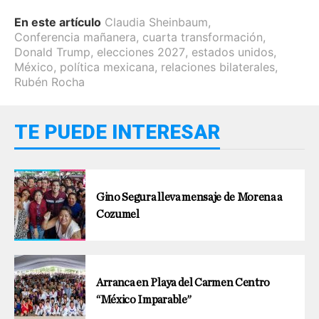
En este artículo
Claudia Sheinbaum
,
Conferencia mañanera
,
cuarta transformación
,
Donald Trump
,
elecciones 2027
,
estados unidos
,
México
,
política mexicana
,
relaciones bilaterales
,
Rubén Rocha
TE PUEDE INTERESAR
Gino Segura lleva mensaje de Morena a
Cozumel
Arranca en Playa del Carmen Centro
“México Imparable”