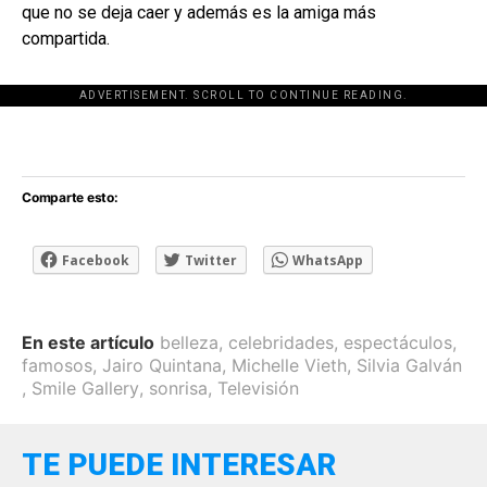
que no se deja caer y además es la amiga más
compartida.
ADVERTISEMENT. SCROLL TO CONTINUE READING.
[adsforwp id="243463"]
Comparte esto:
Facebook
Twitter
WhatsApp
En este artículo
belleza
,
celebridades
,
espectáculos
,
famosos
,
Jairo Quintana
,
Michelle Vieth
,
Silvia Galván
,
Smile Gallery
,
sonrisa
,
Televisión
TE PUEDE INTERESAR