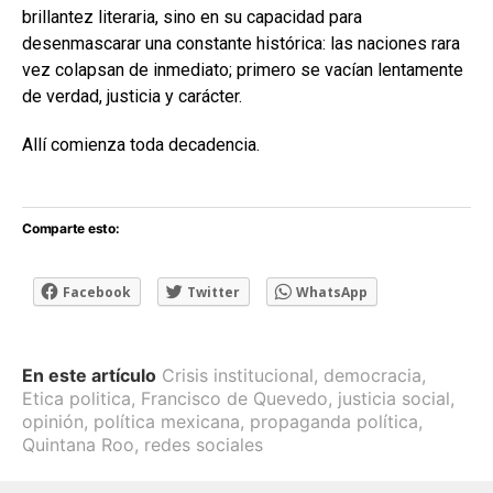
brillantez literaria, sino en su capacidad para
desenmascarar una constante histórica: las naciones rara
vez colapsan de inmediato; primero se vacían lentamente
de verdad, justicia y carácter.
Allí comienza toda decadencia.
Comparte esto:
Facebook
Twitter
WhatsApp
En este artículo
Crisis institucional
,
democracia
,
Etica politica
,
Francisco de Quevedo
,
justicia social
,
opinión
,
política mexicana
,
propaganda política
,
Quintana Roo
,
redes sociales