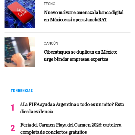
TECNO
Nuevo malware amenaza la banca digital
en México: así opera JanelaRAT
CANCÚN
Ciberataques se duplican en México;
urge blindar empresas: expertos
TENDENCIAS
¿La FIFA ayuda a Argentina o todo es un mito? Esto
dice la evidencia
Feria del Carmen Playa del Carmen 2026: cartelera
completa de conciertos gratuitos