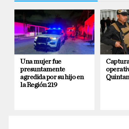
Una mujer fue
Captura
presuntamente
operati
agredida por su hijo en
Quintan
la Región 219