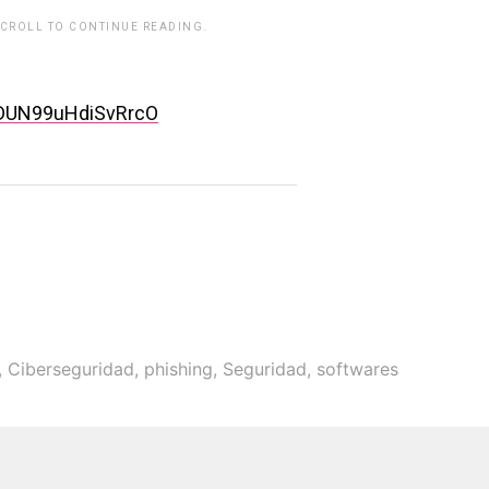
SCROLL TO CONTINUE READING.
rwp id="243463"]
rDUN99uHdiSvRrcO
,
Ciberseguridad
,
phishing
,
Seguridad
,
softwares