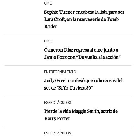
CINE
Sophie Turner encabeza la lista para ser
Lara Croft, en la nueva serie de Tomb
Raider
CINE
Cameron Díaz regresa al cine junto a
Jamie Foxx con “De vuelta a la acción”
ENTRETENIMIENTO
Judy Greer confesó que robo cosas del
set de “Si Yo Tuviera 30”
ESPECTÁCULOS
Pierde la vida Maggie Smith, actriz de
Harry Potter
ESPECTÁCULOS