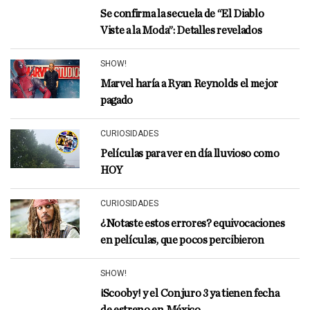
Se confirma la secuela de “El Diablo
Viste a la Moda”: Detalles revelados
SHOW!
Marvel haría a Ryan Reynolds el mejor
pagado
CURIOSIDADES
Películas para ver en día lluvioso como
HOY
CURIOSIDADES
¿Notaste estos errores? equivocaciones
en películas, que pocos percibieron
SHOW!
¡Scooby! y el Conjuro 3 ya tienen fecha