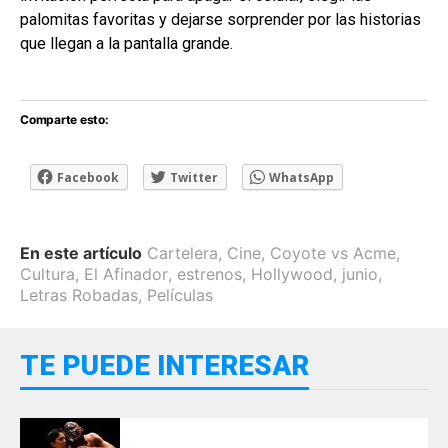
palomitas favoritas y dejarse sorprender por las historias
que llegan a la pantalla grande.
Comparte esto:
Facebook
Twitter
WhatsApp
En este artículo
Cartelera
,
Cine
,
Coyote vs Acme
,
Cultura
,
El Afinador
,
estrenos
,
Hollywood
,
junio
,
Letras Robadas
,
Películas
TE PUEDE INTERESAR