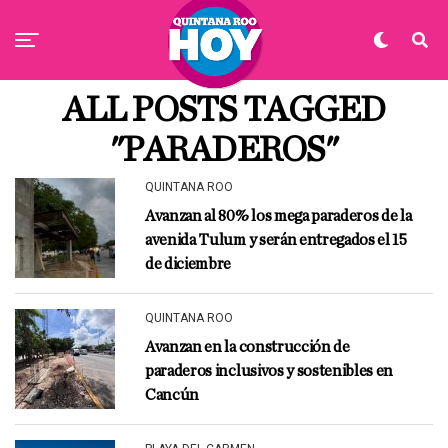
ALL POSTS TAGGED
"PARADEROS"
QUINTANA ROO
Avanzan al 80% los mega paraderos de la
avenida Tulum y serán entregados el 15
de diciembre
QUINTANA ROO
Avanzan en la construcción de
paraderos inclusivos y sostenibles en
Cancún