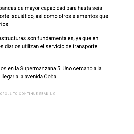
bancas de mayor capacidad para hasta seis
rte isquiático, así como otros elementos que
rios.
structuras son fundamentales, ya que en
diarios utilizan el servicio de transporte
os en la Supermanzana 5. Uno cercano a la
llegar a la avenida Coba.
SCROLL TO CONTINUE READING.
rwp id="243463"]