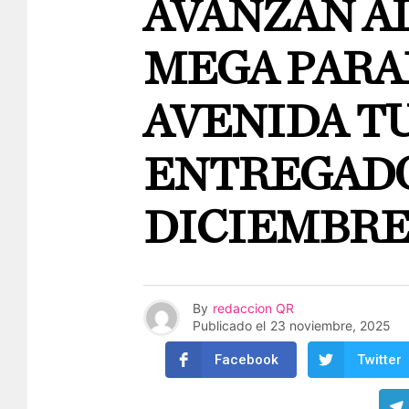
AVANZAN AL
MEGA PARA
AVENIDA T
ENTREGADOS
DICIEMBR
By
redaccion QR
Publicado el
23 noviembre, 2025
Facebook
Twitter