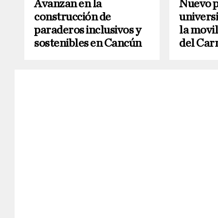
Avanzan en la
Nuevo p
construcción de
universi
paraderos inclusivos y
la movil
sostenibles en Cancún
del Ca