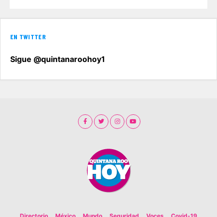
EN TWITTER
Sigue @quintanaroohoy1
Directorio
México
Mundo
Seguridad
Voces
Covid-19