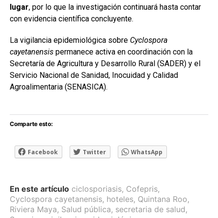
lugar
, por lo que la investigación continuará hasta contar
con evidencia científica concluyente.
La vigilancia epidemiológica sobre
Cyclospora
cayetanensis
permanece activa en coordinación con la
Secretaría de Agricultura y Desarrollo Rural (SADER) y el
Servicio Nacional de Sanidad, Inocuidad y Calidad
Agroalimentaria (SENASICA).
Comparte esto:
Facebook
Twitter
WhatsApp
En este artículo
ciclosporiasis
,
Cofepris
,
Cyclospora cayetanensis
,
hoteles
,
Quintana Roo
,
Riviera Maya
,
Salud pública
,
secretaria de salud
,