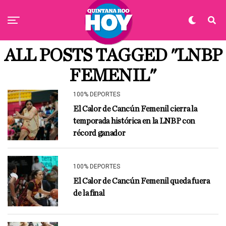
ALL POSTS TAGGED "LNBP
FEMENIL"
100% DEPORTES
El Calor de Cancún Femenil cierra la
temporada histórica en la LNBP con
récord ganador
100% DEPORTES
El Calor de Cancún Femenil queda fuera
de la final