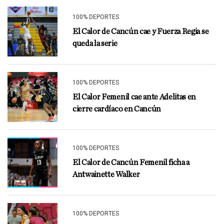
100% DEPORTES
El Calor de Cancún cae y Fuerza Regia se
queda la serie
100% DEPORTES
El Calor Femenil cae ante Adelitas en
cierre cardíaco en Cancún
100% DEPORTES
El Calor de Cancún Femenil ficha a
Antwainette Walker
100% DEPORTES