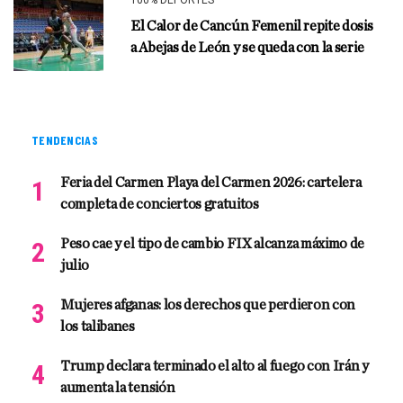
100% DEPORTES
El Calor de Cancún Femenil repite dosis
a Abejas de León y se queda con la serie
TENDENCIAS
Feria del Carmen Playa del Carmen 2026: cartelera
completa de conciertos gratuitos
Peso cae y el tipo de cambio FIX alcanza máximo de
julio
Mujeres afganas: los derechos que perdieron con
los talibanes
Trump declara terminado el alto al fuego con Irán y
aumenta la tensión