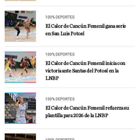
100% DEPORTES
El Calor de Cancún Femenil gana serie
en San Luis Potosí
100% DEPORTES
El Calor de Cancún Femenil inicia con
victoria ante Santas del Potosí en la
LNBP
100% DEPORTES
El Calor de Cancún Femenil refuerza su
plantilla para 2026 de la LNBP