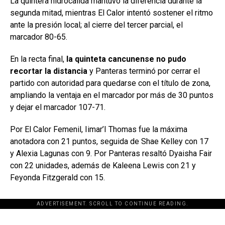
La quintera hidrocalida mantuvo la diferencia durante la
segunda mitad, mientras El Calor intentó sostener el ritmo
ante la presión local; al cierre del tercer parcial, el
marcador 80-65.
En la recta final,
la quinteta cancunense no pudo
recortar la distancia
y Panteras terminó por cerrar el
partido con autoridad para quedarse con el título de zona,
ampliando la ventaja en el marcador por más de 30 puntos
y dejar el marcador 107-71.
Por El Calor Femenil, Iimar’I Thomas fue la máxima
anotadora con 21 puntos, seguida de Shae Kelley con 17
y Alexia Lagunas con 9. Por Panteras resaltó Dyaisha Fair
con 22 unidades, además de Kaleena Lewis con 21 y
Feyonda Fitzgerald con 15.
ADVERTISEMENT. SCROLL TO CONTINUE READING.
[adsforwp id="243463"]