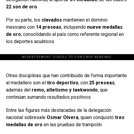
22 son de oro
.
Por su parte, los
clavados
mantienen el dominio
mexicano con
14 preseas
, incluyendo
nueve medallas
de oro
, consolidando al país como referente regional en
los deportes acuáticos.
ADVERTISEMENT. SCROLL TO CONTINUE READING.
[adsforwp id="243463"]
Otras disciplinas que han contribuido de forma importante
al medallero son el
tiro deportivo
, con
25 preseas
,
además del
remo, atletismo y taekwondo
, que
continúan sumando resultados positivos.
Entre las figuras más destacadas de la delegación
nacional sobresale
Osmar Olvera
, quien conquistó
tres
medallas de oro
en las pruebas de trampolín.