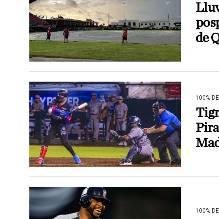
Lluv
posp
de 
100% D
Tigr
Pir
Mad
100% D