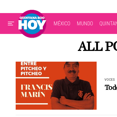
MÉXICO
MUNDO
QUINTA
ALL P
VOCES
Tod