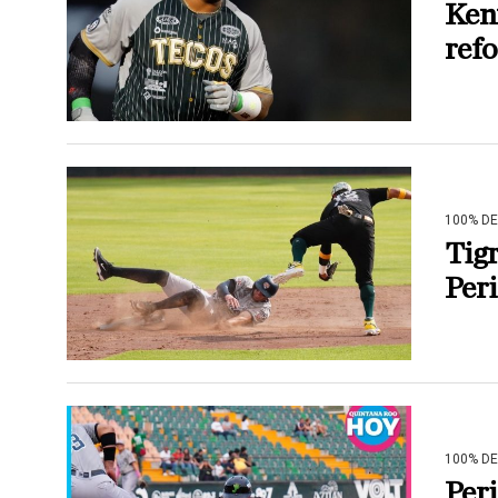
Kenn
refo
100% D
Tigr
Peri
100% D
Peri