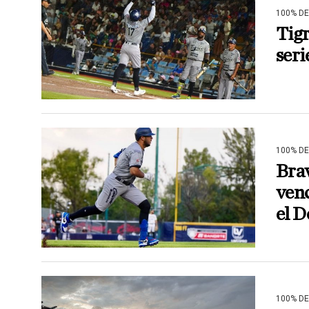
100% D
Tigr
seri
100% D
Brav
venc
el 
100% D