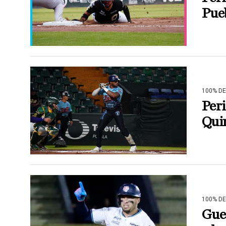
Pue
100% D
Peri
Quin
100% D
Guer