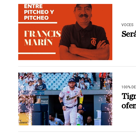
VOCES
Será
100% D
Tigr
ofen