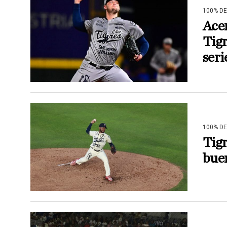
100% D
Ace
Tigr
seri
100% D
Tigr
bue