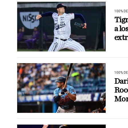
100% D
Tigr
a lo
ext
100% D
Dari
Roo 
Mon