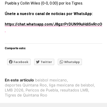
Puebla y Collin Wiles (0-0, 0.00) por los Tigres.
Únete a nuestro canal de noticias por WhatsApp:
https://chat.whatsapp.com/J8gzrPrDUN99uHdiSvRrcO
Comparte esto:
Facebook
Twitter
WhatsApp
En este artículo
beisbol mexicano
,
deportes Quintana Roo
,
liga mexicana de beisbol
,
LMB 2026
,
Pericos de Puebla
,
resultados LMB
,
Tigres de Quintana Roo