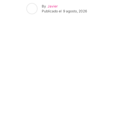
By
Javier
Publicado el
9 agosto, 2026
Javier A. Cervantes / Grupo Cantón
México derrotó 2-0 a
Estados Unidos con
doblete de Cristóbal Alfaro
y conquistó el
bicampeonato del
Campeonato Sub-20 de la
Concacaf.
Ciudad de México.-
¡México vuelve a celebrar! La