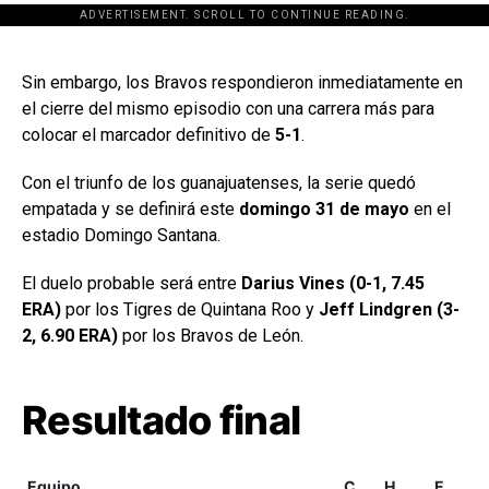
ADVERTISEMENT. SCROLL TO CONTINUE READING.
[adsforwp id="243463"]
Sin embargo, los Bravos respondieron inmediatamente en
el cierre del mismo episodio con una carrera más para
colocar el marcador definitivo de
5-1
.
Con el triunfo de los guanajuatenses, la serie quedó
empatada y se definirá este
domingo 31 de mayo
en el
estadio Domingo Santana.
El duelo probable será entre
Darius Vines (0-1, 7.45
ERA)
por los Tigres de Quintana Roo y
Jeff Lindgren (3-
2, 6.90 ERA)
por los Bravos de León.
Resultado final
Equipo
C
H
E