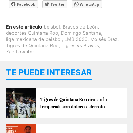
Facebook
Twitter
WhatsApp
En este artículo
beisbol
,
Bravos de León
,
deportes Quintana Roo
,
Domingo Santana
,
liga mexicana de beisbol
,
LMB 2026
,
Moisés Díaz
,
Tigres de Quintana Roo
,
Tigres vs Bravos
,
Zac Lowhter
TE PUEDE INTERESAR
Tigres de Quintana Roo cierran la
temporada con dolorosa derrota