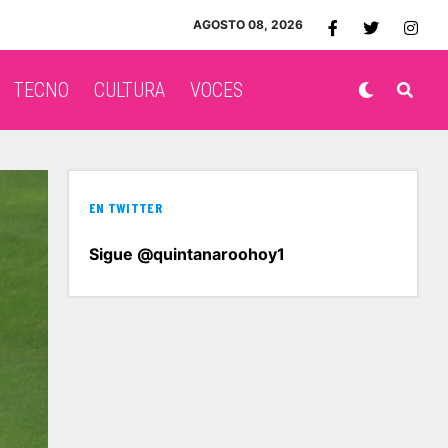
AGOSTO 08, 2026
TECNO
CULTURA
VOCES
EN TWITTER
Sigue @quintanaroohoy1