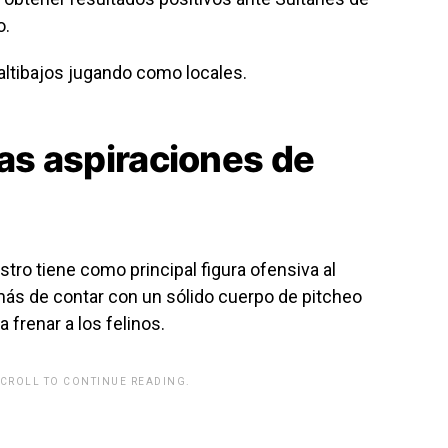
o.
ltibajos jugando como locales.
las aspiraciones de
stro tiene como principal figura ofensiva al
s de contar con un sólido cuerpo de pitcheo
 frenar a los felinos.
SCROLL TO CONTINUE READING.
rwp id="243463"]