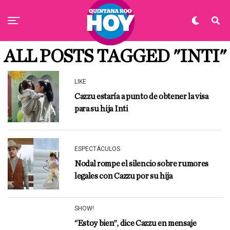
ALL POSTS TAGGED "INTI"
LIKE
Cazzu estaría a punto de obtener la visa
para su hija Inti
ESPECTÁCULOS
Nodal rompe el silencio sobre rumores
legales con Cazzu por su hija
SHOW!
“Estoy bien”, dice Cazzu en mensaje