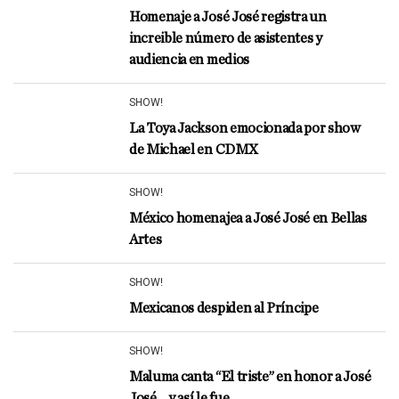
Homenaje a José José registra un
increible número de asistentes y
audiencia en medios
SHOW!
La Toya Jackson emocionada por show
de Michael en CDMX
SHOW!
México homenajea a José José en Bellas
Artes
SHOW!
Mexicanos despiden al Príncipe
SHOW!
Maluma canta “El triste” en honor a José
José… y así le fue