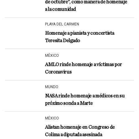
de octubre”, como manera de homenaje
a la comunidad
PLAYA DEL CARMEN
Homenaje a pianista y concertista
Teresita Delgado
MÉXICO
AMLO rinde homenaje a víctimas por
Coronavirus
MUNDO
NASA rinde homenaje a médicos en su
próximo sonda a Marte
MÉXICO
Alistan homenaje en Congreso de
Colima a diputada asesinada