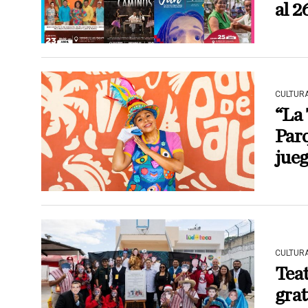
al 2
CULTUR
“La 
Parq
jue
CULTUR
Teat
gra