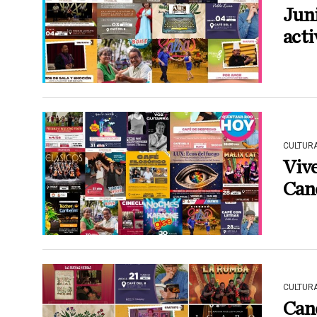
Juni
acti
CULTUR
Vive
Can
CULTUR
Canc