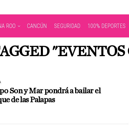
NA ROO
CANCÚN
SEGURIDAD
100% DEPORTES
TAGGED "EVENTOS
A
o Son y Mar pondrá a bailar el
ue de las Palapas