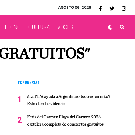
AGOSTO 06, 2026
TECNO
CULTURA
VOCES
 GRATUITOS"
TENDENCIAS
¿La FIFA ayuda a Argentina o todo es un mito?
Esto dice la evidencia
Feria del Carmen Playa del Carmen 2026:
cartelera completa de conciertos gratuitos