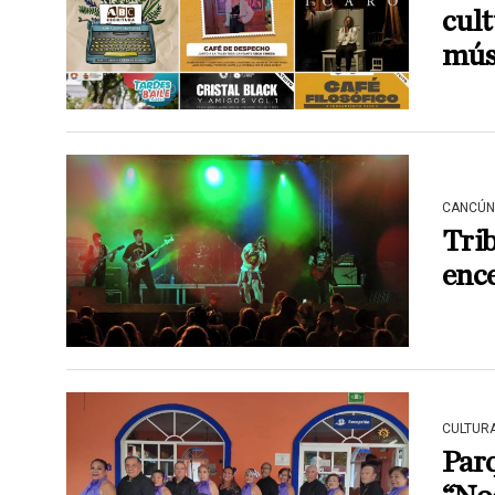
cult
músi
CANCÚN
Trib
ence
CULTUR
Parq