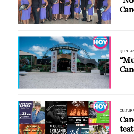
“Noc
Can
QUINTA
“Mun
Canc
CULTUR
Canc
teat