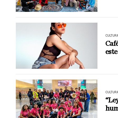
CULTUR
Café
este
CULTUR
“Ley
hum