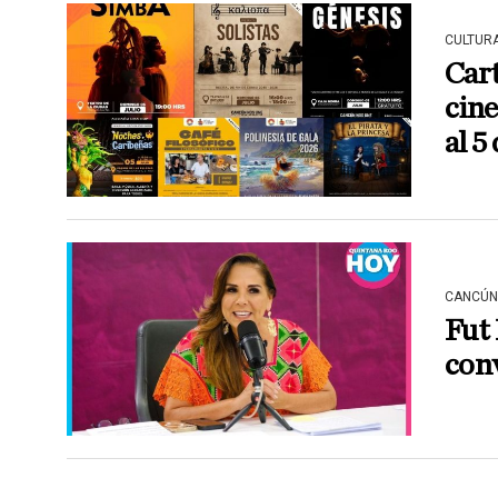
CULTUR
Cart
cine
al 5
CANCÚN
Fut
con