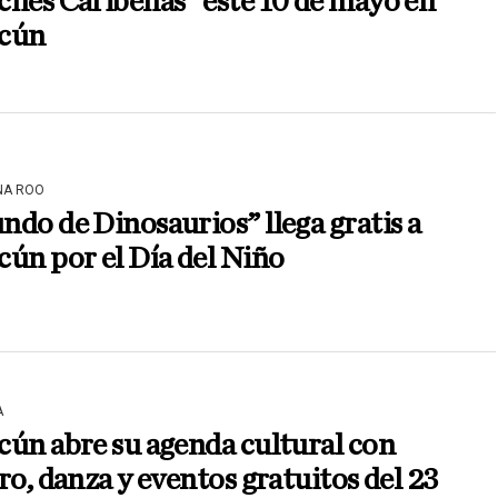
hes Caribeñas” este 10 de mayo en
cún
NA ROO
do de Dinosaurios” llega gratis a
ún por el Día del Niño
A
ún abre su agenda cultural con
ro, danza y eventos gratuitos del 23