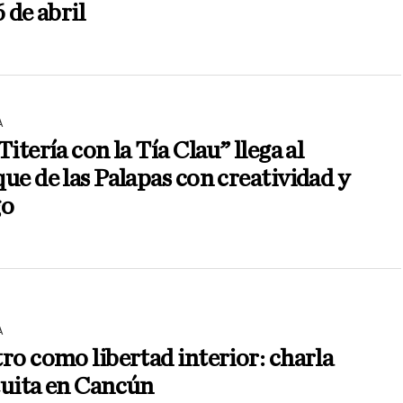
6 de abril
A
Titería con la Tía Clau” llega al
ue de las Palapas con creatividad y
go
A
ro como libertad interior: charla
tuita en Cancún