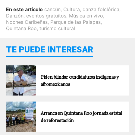
En este artículo
cancún
,
Cultura
,
danza folclórica
,
Danzón
,
eventos gratuitos
,
Música en vivo
,
Noches Caribeñas
,
Parque de las Palapas
,
Quintana Roo
,
turismo cultural
TE PUEDE INTERESAR
Piden blindar candidaturas indígenas y
afromexicanos
Arranca en Quintana Roo jornada estatal
de reforestación