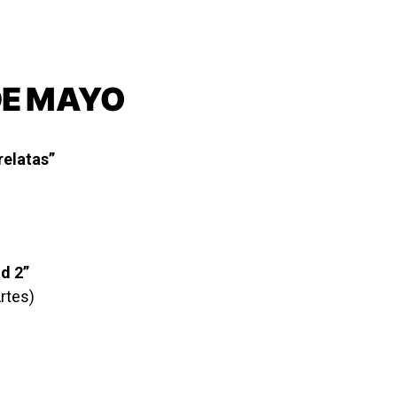
DE MAYO
relatas”
d 2”
Artes)