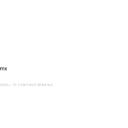
m.mx
SCROLL TO CONTINUE READING.
rwp id="243463"]