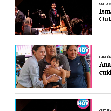
CULTUR
Isma
Out
CANCÚN
Ana 
cui
CULTUR