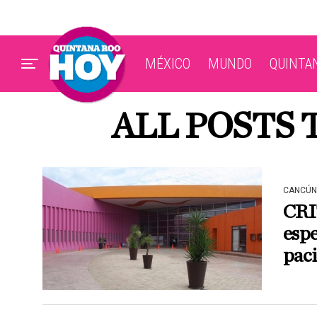
MÉXICO
MUNDO
QUINTA
ALL POSTS 
CANCÚN
CRIT
espe
pac