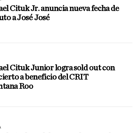
el Cituk Jr. anuncia nueva fecha de
uto a José José
el Cituk Junior logra sold out con
ierto a beneficio del CRIT
ntana Roo
A