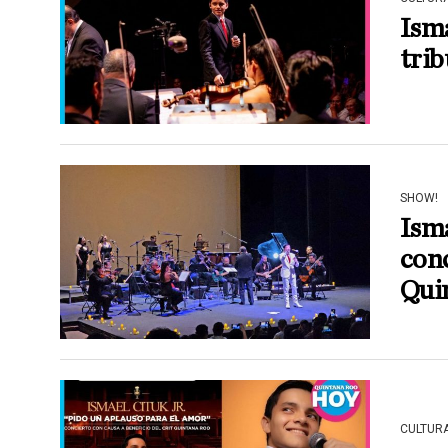
Isma
trib
SHOW!
Isma
conc
Qui
CULTUR