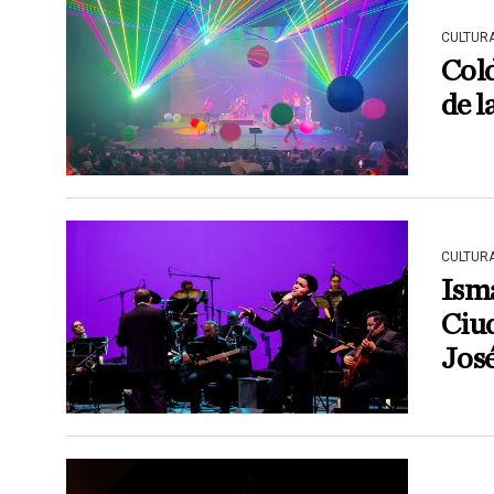
CULTUR
Cold
de l
CULTUR
Isma
Ciu
Jos