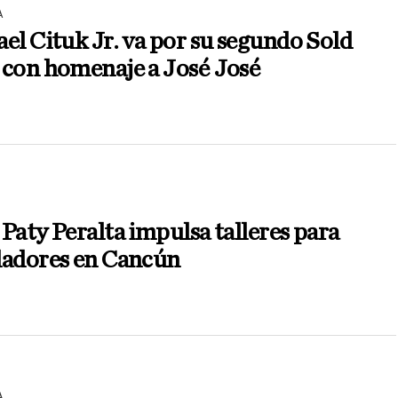
A
el Cituk Jr. va por su segundo Sold
 con homenaje a José José
Paty Peralta impulsa talleres para
dadores en Cancún
A