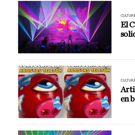
CULTUR
El C
soli
CULTUR
Arti
en 