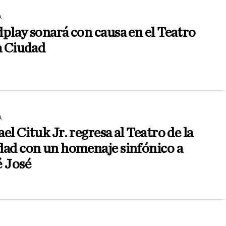
A
play sonará con causa en el Teatro
a Ciudad
A
el Cituk Jr. regresa al Teatro de la
dad con un homenaje sinfónico a
é José