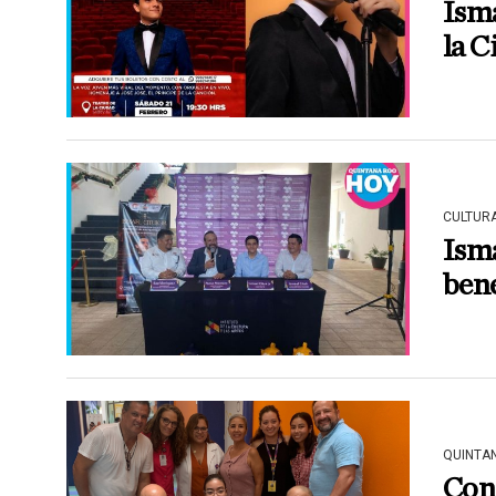
Isma
la C
CULTUR
Isma
ben
QUINTA
Conc