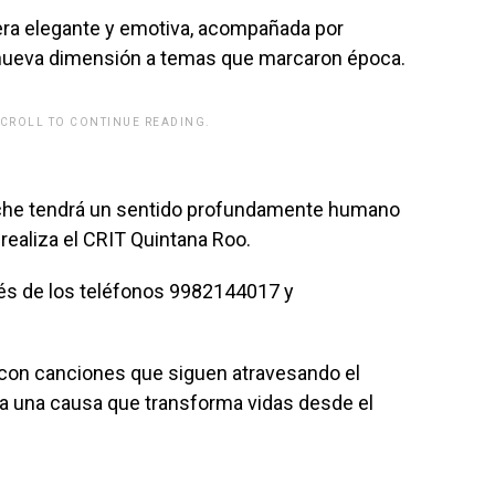
ra elegante y emotiva, acompañada por
 nueva dimensión a temas que marcaron época.
SCROLL TO CONTINUE READING.
rwp id="243463"]
oche tendrá un sentido profundamente humano
 realiza el CRIT Quintana Roo.
vés de los teléfonos 9982144017 y
 con canciones que siguen atravesando el
a una causa que transforma vidas desde el