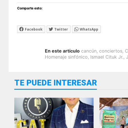
Comparte esto:
Facebook
Twitter
WhatsApp
En este artículo
cancún
,
conciertos
,
C
Homenaje sinfónico
,
Ismael Cituk Jr.
,
TE PUEDE INTERESAR