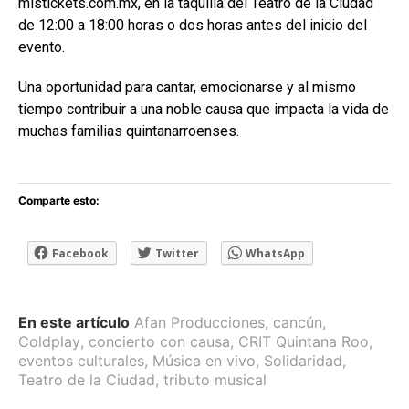
mistickets.com.mx, en la taquilla del Teatro de la Ciudad
de 12:00 a 18:00 horas o dos horas antes del inicio del
evento.
Una oportunidad para cantar, emocionarse y al mismo
tiempo contribuir a una noble causa que impacta la vida de
muchas familias quintanarroenses.
Comparte esto:
Facebook
Twitter
WhatsApp
En este artículo
Afan Producciones
,
cancún
,
Coldplay
,
concierto con causa
,
CRIT Quintana Roo
,
eventos culturales
,
Música en vivo
,
Solidaridad
,
Teatro de la Ciudad
,
tributo musical