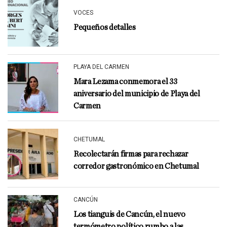
VOCES
Pequeños detalles
PLAYA DEL CARMEN
Mara Lezama conmemora el 33
aniversario del municipio de Playa del
Carmen
CHETUMAL
Recolectarán firmas para rechazar
corredor gastronómico en Chetumal
CANCÚN
Los tianguis de Cancún, el nuevo
termómetro político rumbo a las