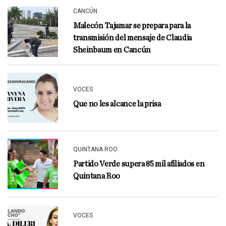
CANCÚN
Malecón Tajamar se prepara para la
transmisión del mensaje de Claudia
Sheinbaum en Cancún
VOCES
Que no les alcance la prisa
QUINTANA ROO
Partido Verde supera 85 mil afiliados en
Quintana Roo
VOCES