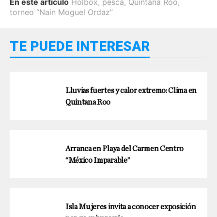
En este artículo
Holbox
,
pesca
,
Quintana Roo
,
torneo “Nain Moguel Ordaz”
TE PUEDE INTERESAR
Lluvias fuertes y calor extremo: Clima en
Quintana Roo
Arranca en Playa del Carmen Centro
“México Imparable”
Isla Mujeres invita a conocer exposición