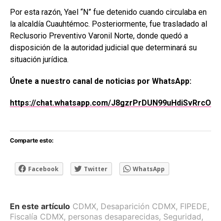
Por esta razón, Yael “N” fue detenido cuando circulaba en
la alcaldía Cuauhtémoc. Posteriormente, fue trasladado al
Reclusorio Preventivo Varonil Norte, donde quedó a
disposición de la autoridad judicial que determinará su
situación jurídica.
Únete a nuestro canal de noticias por WhatsApp:
https://chat.whatsapp.com/J8gzrPrDUN99uHdiSvRrcO
Comparte esto:
Facebook
Twitter
WhatsApp
En este artículo
CDMX
,
Desaparición CDMX
,
FIPEDE
,
Fiscalía CDMX
,
personas desaparecidas
,
Seguridad
,