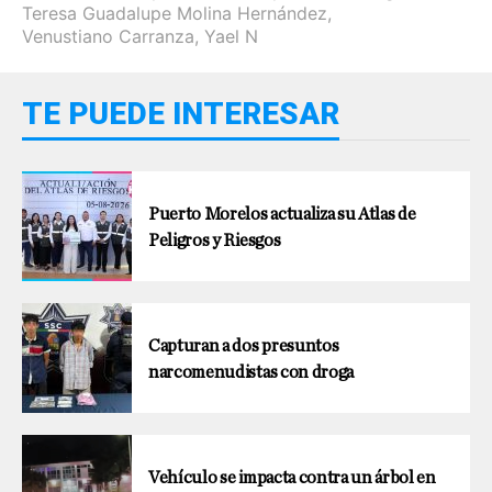
Teresa Guadalupe Molina Hernández
,
Venustiano Carranza
,
Yael N
TE PUEDE INTERESAR
Puerto Morelos actualiza su Atlas de
Peligros y Riesgos
Capturan a dos presuntos
narcomenudistas con droga
Vehículo se impacta contra un árbol en