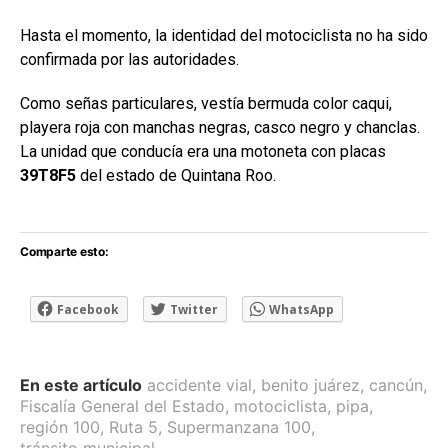
Hasta el momento, la identidad del motociclista no ha sido
confirmada por las autoridades.
Como señas particulares, vestía bermuda color caqui,
playera roja con manchas negras, casco negro y chanclas.
La unidad que conducía era una motoneta con placas
39T8F5
del estado de Quintana Roo.
Comparte esto:
Facebook
Twitter
WhatsApp
En este artículo
accidente vial
,
benito juárez
,
cancún
,
Fiscalía General del Estado
,
motociclista
,
pipa
,
región 100
,
Ruta 5
,
Supermanzana 100
,
tránsito municipal