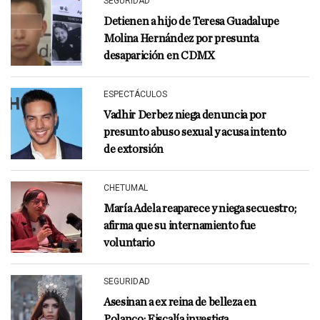
SEGURIDAD
Detienen a hijo de Teresa Guadalupe
Molina Hernández por presunta
desaparición en CDMX
ESPECTÁCULOS
Vadhir Derbez niega denuncia por
presunto abuso sexual y acusa intento
de extorsión
CHETUMAL
María Adela reaparece y niega secuestro;
afirma que su internamiento fue
voluntario
SEGURIDAD
Asesinan a ex reina de belleza en
Polanco; Fiscalía investiga