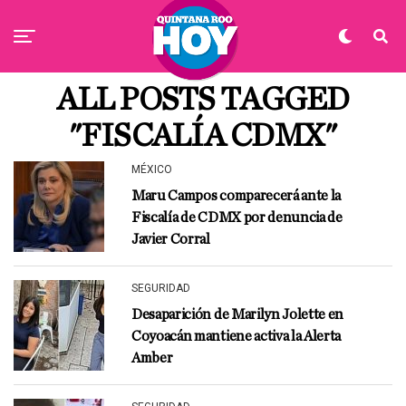
ALL POSTS TAGGED
"FISCALÍA CDMX"
MÉXICO
Maru Campos comparecerá ante la
Fiscalía de CDMX por denuncia de
Javier Corral
SEGURIDAD
Desaparición de Marilyn Jolette en
Coyoacán mantiene activa la Alerta
Amber