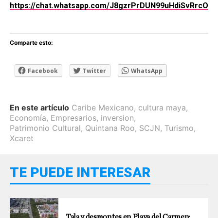
https://chat.whatsapp.com/J8gzrPrDUN99uHdiSvRrcO
Comparte esto:
Facebook
Twitter
WhatsApp
En este artículo
Caribe Mexicano
,
cultura maya
,
Economía
,
Empresarios
,
inversion
,
Patrimonio Cultural
,
Quintana Roo
,
SCJN
,
Turismo
,
Xcaret
TE PUEDE INTERESAR
Tala y desmontes en Playa del Carmen: