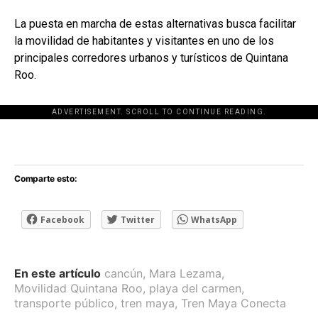
La puesta en marcha de estas alternativas busca facilitar
la movilidad de habitantes y visitantes en uno de los
principales corredores urbanos y turísticos de Quintana
Roo.
ADVERTISEMENT. SCROLL TO CONTINUE READING.
[adsforwp id="243463"]
Comparte esto:
Facebook
Twitter
WhatsApp
En este artículo
cancún
,
Mara Lezama
,
Movilidad Quintana Roo
,
playa del carmen
,
transporte público
,
tren maya
,
Tren Maya Conecta