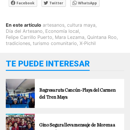
Facebook
Twitter
WhatsApp
En este artículo
artesanos
,
cultura maya
,
Día del Artesano
,
Economía local
,
Felipe Carrillo Puerto
,
Mara Lezama
,
Quintana Roo
,
tradiciones
,
turismo comunitario
,
X-Pichil
TE PUEDE INTERESAR
Regresa ruta Cancún-Playa del Carmen
del Tren Maya
Gino Segura lleva mensaje de Morena a