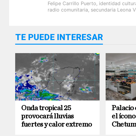
Felipe Carrillo Puerto
,
identidad cultur
radio comunitaria
,
secundaria Leona V
TE PUEDE INTERESAR
Onda tropical 25
Palacio 
provocará lluvias
el ícono
fuertes y calor extremo
Chetum