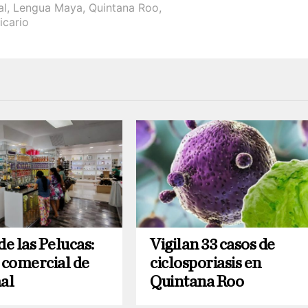
al
,
Lengua Maya
,
Quintana Roo
,
icario
de las Pelucas:
Vigilan 33 casos de
 comercial de
ciclosporiasis en
al
Quintana Roo