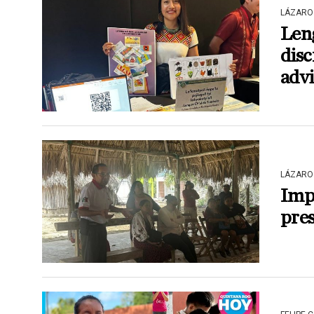
LÁZARO
Len
disc
adv
LÁZARO
Imp
pres