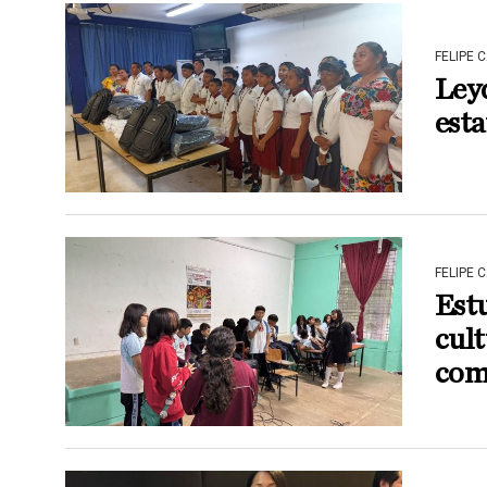
FELIPE 
Ley
esta
FELIPE 
Est
cult
com