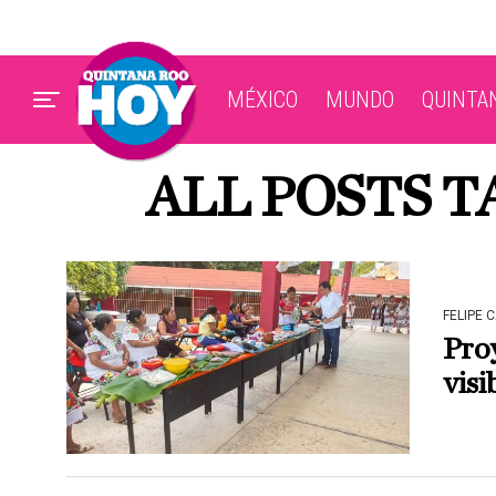
MÉXICO
MUNDO
QUINTA
ALL POSTS 
FELIPE 
Proy
visi