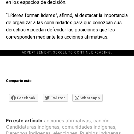
en los espacios de decisión.
“Líderes forman líderes”, afirmó, al destacar la importancia
de organizar a las comunidades para que conozcan sus
derechos y puedan defender las posiciones que les
corresponden mediante las acciones afirmativas.
ADVERTISEMENT. SCROLL TO CONTINUE READING.
[adsforwp id="243463"]
Comparte esto:
Facebook
Twitter
WhatsApp
En este artículo
acciones afirmativas
,
cancún
,
Candidaturas indígenas
,
comunidades indígenas
,
Derechos indígenas
,
elecciones
,
Pueblos Indígenas
,