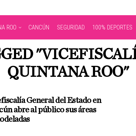
NA ROO
CANCÚN
SEGURIDAD
100% DEPORTES
GGED "VICEFISCAL
QUINTANA ROO"
fiscalía General del Estado en
ún abre al público sus áreas
odeladas