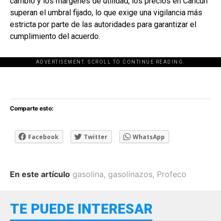
cambio y los márgenes de utilidad, los precios en Cancún
superan el umbral fijado, lo que exige una vigilancia más
estricta por parte de las autoridades para garantizar el
cumplimiento del acuerdo.
ADVERTISEMENT. SCROLL TO CONTINUE READING.
[adsforwp id="243463"]
Comparte esto:
Facebook
Twitter
WhatsApp
En este artículo
gasolina
,
gasolinazos
,
Profeco
TE PUEDE INTERESAR