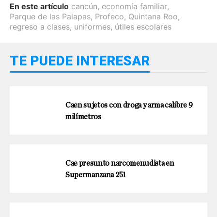
En este artículo
cancún
,
economía familiar
,
Parque de las Palapas
,
Profeco
,
Quintana Roo
,
regreso a clases
,
uniformes
,
útiles escolares
TE PUEDE INTERESAR
Caen sujetos con droga y arma calibre 9
milímetros
Cae presunto narcomenudista en
Supermanzana 251