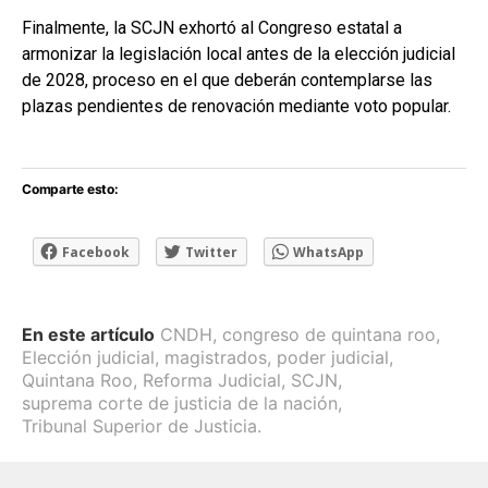
Finalmente, la SCJN exhortó al Congreso estatal a
armonizar la legislación local antes de la elección judicial
de 2028, proceso en el que deberán contemplarse las
plazas pendientes de renovación mediante voto popular.
Comparte esto:
Facebook
Twitter
WhatsApp
En este artículo
CNDH
,
congreso de quintana roo
,
Elección judicial
,
magistrados
,
poder judicial
,
Quintana Roo
,
Reforma Judicial
,
SCJN
,
suprema corte de justicia de la nación
,
Tribunal Superior de Justicia.