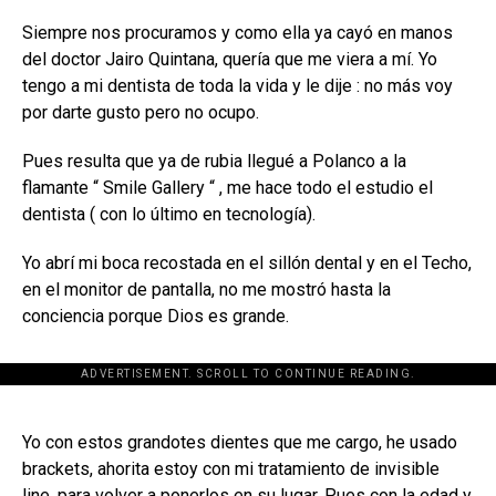
Siempre nos procuramos y como ella ya cayó en manos
del doctor Jairo Quintana, quería que me viera a mí. Yo
tengo a mi dentista de toda la vida y le dije : no más voy
por darte gusto pero no ocupo.
Pues resulta que ya de rubia llegué a Polanco a la
flamante “ Smile Gallery “ , me hace todo el estudio el
dentista ( con lo último en tecnología).
Yo abrí mi boca recostada en el sillón dental y en el Techo,
en el monitor de pantalla, no me mostró hasta la
conciencia porque Dios es grande.
ADVERTISEMENT. SCROLL TO CONTINUE READING.
[adsforwp id="243463"]
Yo con estos grandotes dientes que me cargo, he usado
brackets, ahorita estoy con mi tratamiento de invisible
line, para volver a ponerlos en su lugar. Pues con la edad y