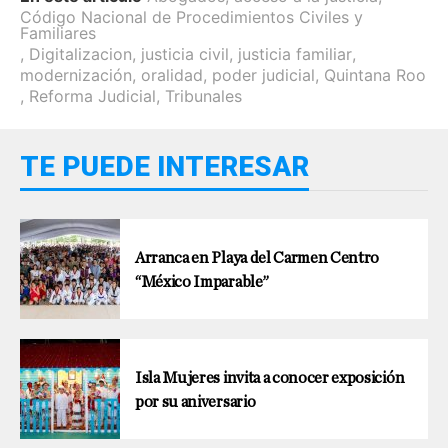
Código Nacional de Procedimientos Civiles y
Familiares
,
Digitalizacion
,
justicia civil
,
justicia familiar
,
modernización
,
oralidad
,
poder judicial
,
Quintana Roo
,
Reforma Judicial
,
Tribunales
TE PUEDE INTERESAR
Arranca en Playa del Carmen Centro
“México Imparable”
Isla Mujeres invita a conocer exposición
por su aniversario