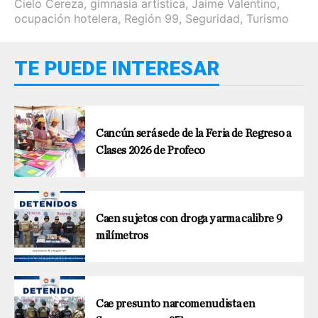
Cielo Cereza
,
gimnasia artística
,
Jaime Valentino
,
ocupación hotelera
,
Región 99
,
Seguridad
,
Turismo
TE PUEDE INTERESAR
Cancún será sede de la Feria de Regreso a
Clases 2026 de Profeco
Caen sujetos con droga y arma calibre 9
milímetros
Cae presunto narcomenudista en