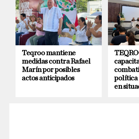
Teqroo mantiene
TEQROO
medidas contra Rafael
capacit
Marín por posibles
combatir
actos anticipados
polític
en situ