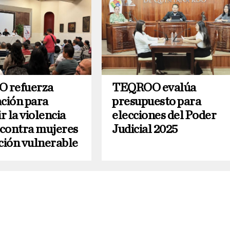
 refuerza
TEQROO evalúa
ación para
presupuesto para
 la violencia
elecciones del Poder
a contra mujeres
Judicial 2025
ación vulnerable