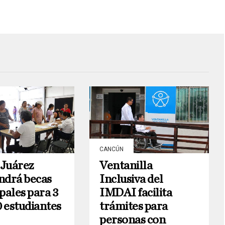
CANCÚN
 Juárez
Ventanilla
drá becas
Inclusiva del
pales para 3
IMDAI facilita
0 estudiantes
trámites para
personas con