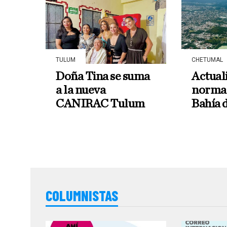
TULUM
CHETUMAL
Doña Tina se suma
Actual
a la nueva
normat
CANIRAC Tulum
Bahía 
COLUMNISTAS