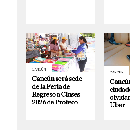
CANCÚN
CANCÚN
Cancún será sede
Cancún
de la Feria de
ciudad
Regreso a Clases
olvida
2026 de Profeco
Uber