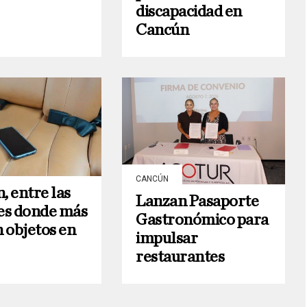
discapacidad en
Cancún
CANCÚN
, entre las
Lanzan Pasaporte
es donde más
Gastronómico para
n objetos en
impulsar
restaurantes