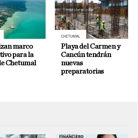
CHETUMAL
izan marco
Playa del Carmen y
ivo para la
Cancún tendrán
de Chetumal
nuevas
preparatorias