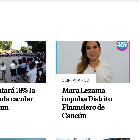
QUINTANA ROO
ará 18% la
Mara Lezama
ula escolar
impulsa Distrito
lum
Financiero de
Cancún