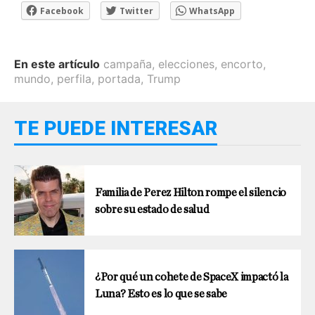
Facebook
Twitter
WhatsApp
En este artículo
campaña
,
elecciones
,
encorto
,
mundo
,
perfila
,
portada
,
Trump
TE PUEDE INTERESAR
Familia de Perez Hilton rompe el silencio
sobre su estado de salud
¿Por qué un cohete de SpaceX impactó la
Luna? Esto es lo que se sabe