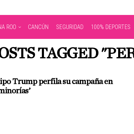
NA ROO
CANCÚN
SEGURIDAD
100% DEPORTES
OSTS TAGGED "PE
ipo Trump perfila su campaña en
‘minorías’