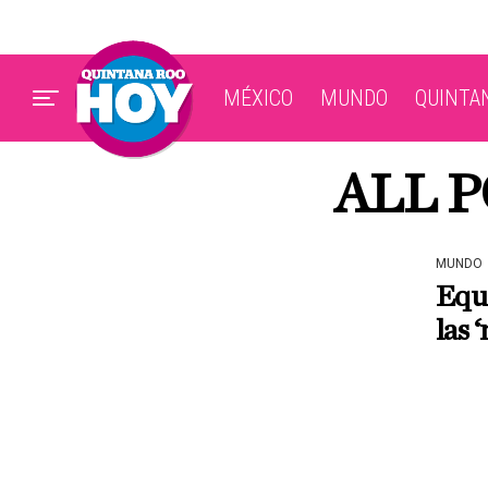
MÉXICO
MUNDO
QUINTA
ALL P
MUNDO
Equ
las 