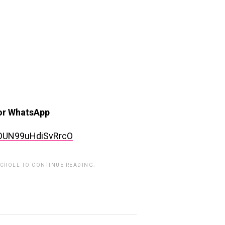
por WhatsApp
rDUN99uHdiSvRrcO
SCROLL TO CONTINUE READING.
rwp id="243463"]