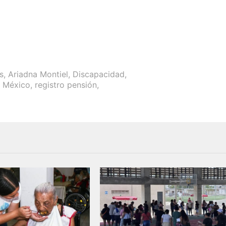
s
,
Ariadna Montiel
,
Discapacidad
,
s México
,
registro pensión
,