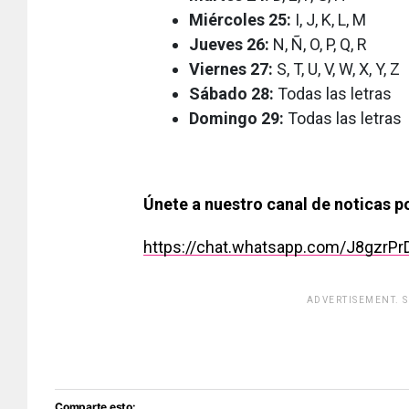
Miércoles 25:
I, J, K, L, M
Jueves 26:
N, Ñ, O, P, Q, R
Viernes 27:
S, T, U, V, W, X, Y, Z
Sábado 28:
Todas las letras
Domingo 29:
Todas las letras
Únete a nuestro canal de noticas 
https://chat.whatsapp.com/J8gzrP
ADVERTISEMENT. 
[adsfo
Comparte esto: